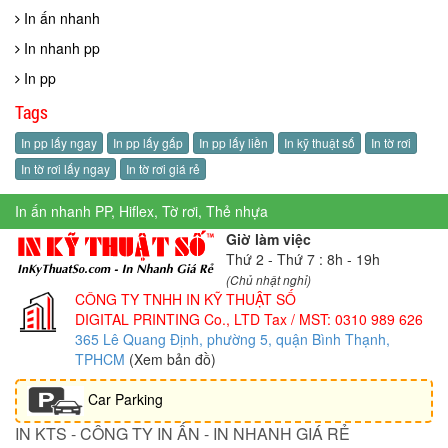
In ấn nhanh
In nhanh pp
In pp
Tags
In pp lấy ngay
In pp lấy gấp
In pp lấy liền
In kỹ thuật số
In tờ rơi
In tờ rơi lấy ngay
In tờ rơi giá rẻ
In ấn nhanh PP, Hiflex, Tờ rơi, Thẻ nhựa
Giờ làm việc
Thứ 2 - Thứ 7 : 8h - 19h
(Chủ nhật nghỉ)
CÔNG TY TNHH IN KỸ THUẬT SỐ
DIGITAL PRINTING Co., LTD
Tax / MST: 0310 989 626
365 Lê Quang Định, phường 5, quận Bình Thạnh,
TPHCM
(Xem bản đồ)
Car Parking
IN KTS - CÔNG TY IN ẤN - IN NHANH GIÁ RẺ