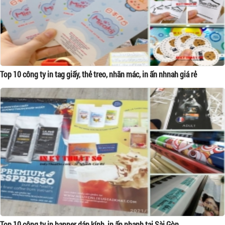
Top 10 công ty in tag giấy, thẻ treo, nhãn mác, in ấn nhnah giá rẻ
Top 10 công ty in banner dán kính, in ấn nhanh tại Sài Gòn