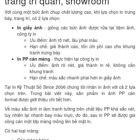
trang trí quán, showroom
Với cùng một bức ảnh chụp chất lượng cao, khi lựa chọn in trưng
bày, trang trí, có 2 lựa chọn:
In giấy ảnh
- giống các bức ảnh được rửa tại tiệm ảnh,
công ty in
Ưu điểm: ảnh rõ nét, lâu phai màu
Hạn chế: giá thành cao, tốn chi phí cao cho khung
tranh trưng bày
In PP cán màng
- thực hiện tại công ty in
Ưu điểm: ảnh rõ nét, giá thành in rẻ, không cần
khung tranh
Hạn chế: màu sắc nhanh phai hơn in giấy ảnh
Tại In Kỹ Thuật Số Since 2006 chúng tôi nhận in ảnh với cả 2 lựa
chọn trên. Trong bài viết này, sản phẩm in ảnh PP cán
format được giới thiệu chi tiết hơn.
Về màu sắc ảnh in làm tranh tường trên chất liệu PP khá sắc nét,
tuy nhiên lại nhanh bay màu mực, do đó, sau in PP sẽ được gia
công cán một lớp màng mỏng lên bề mặt in.
Có hai loại màng: