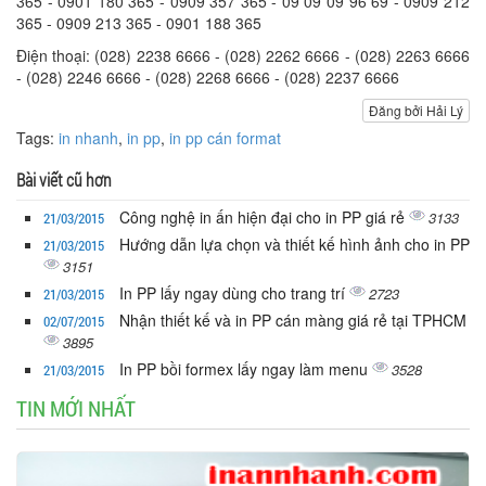
365 - 0901 180 365 - 0909 357 365 - 09 09 09 96 69 - 0909 212
365 - 0909 213 365 - 0901 188 365
Điện thoại: (028) 2238 6666 - (028) 2262 6666 - (028) 2263 6666
- (028) 2246 6666 - (028) 2268 6666 - (028) 2237 6666
Đăng bởi Hải Lý
Tags:
in nhanh
,
in pp
,
in pp cán format
Bài viết cũ hơn
Công nghệ in ấn hiện đại cho in PP giá rẻ
3133
21/03/2015
Hướng dẫn lựa chọn và thiết kế hình ảnh cho in PP
21/03/2015
3151
In PP lấy ngay dùng cho trang trí
2723
21/03/2015
Nhận thiết kế và in PP cán màng giá rẻ tại TPHCM
02/07/2015
3895
In PP bồi formex lấy ngay làm menu
3528
21/03/2015
TIN MỚI NHẤT