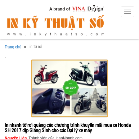
Toggl
navig
in tờ rơi
Trang chủ
.
In nhanh tờ rơi quảng cáo chương trình khuyến mãi mua xe Honda
SH 2017 dịp Giáng Sinh cho các Đại lý xe máy
Nguyễn Liên
, Thành viên của InanNhanh.com