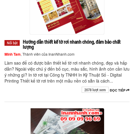
Hướng dẫn thiết kế tờ rơi nhanh chóng, đảm bảo chất
Nổi bật
lượng
Minh Tam
, Thành viên của InanNhanh.com
Làm sao để có được bản thiết kế tờ rơi nhanh chóng, đẹp và hấp
dẫn? Ngoài việc chú ý đến bố cục, màu sắc, hình ảnh còn cần lưu
ý những gì? In tờ rơi tại Công ty TNHH In Kỹ Thuật Số - Digital
Printing Thiết kế tờ rơi trên một mẫu nền có sẵn là cách...
2078 lượt xem
ĐỌC TIẾP