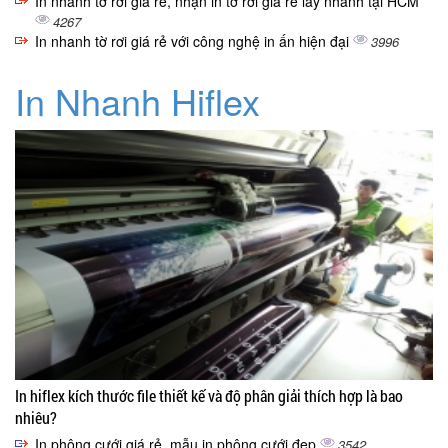
In nhanh tờ rơi giá rẻ, nhận in tờ rơi giá rẻ lấy nhanh tại HCM
4267
In nhanh tờ rơi giá rẻ với công nghệ in ấn hiện đại
3996
In Nhanh Hiflex
In hiflex kích thước file thiết kế và độ phân giải thích hợp là bao
nhiêu?
In phông cưới giá rẻ, mẫu in phông cưới đẹp
3542