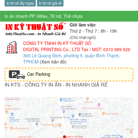
In tờ rơi lấy ngay
In tờ rơi giá rẻ
In ấn nhanh PP, Hiflex, Tờ rơi, Thẻ nhựa
Giờ làm việc
Thứ 2 - Thứ 7 : 8h - 19h
(Chủ nhật nghỉ)
CÔNG TY TNHH IN KỸ THUẬT SỐ
DIGITAL PRINTING Co., LTD
Tax / MST: 0310 989 626
365 Lê Quang Định, phường 5, quận Bình Thạnh,
TPHCM
(Xem bản đồ)
Car Parking
IN KTS - CÔNG TY IN ẤN - IN NHANH GIÁ RẺ