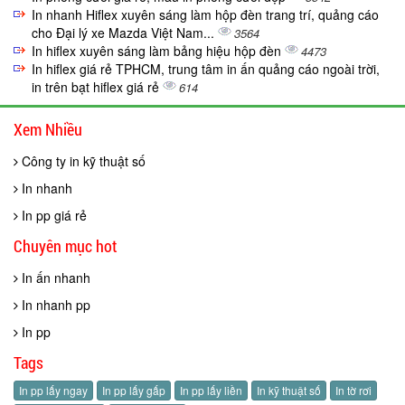
In nhanh Hiflex xuyên sáng làm hộp đèn trang trí, quảng cáo
cho Đại lý xe Mazda Việt Nam...
3564
In hiflex xuyên sáng làm bảng hiệu hộp đèn
4473
In hiflex giá rẻ TPHCM, trung tâm in ấn quảng cáo ngoài trời,
in trên bạt hiflex giá rẻ
614
Xem Nhiều
Công ty in kỹ thuật số
In nhanh
In pp giá rẻ
Chuyên mục hot
In ấn nhanh
In nhanh pp
In pp
Tags
In pp lấy ngay
In pp lấy gấp
In pp lấy liền
In kỹ thuật số
In tờ rơi