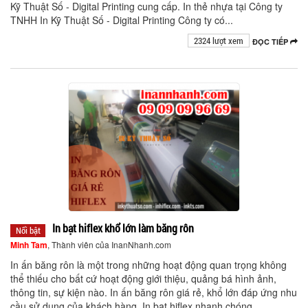
Kỹ Thuật Số - Digital Printing cung cấp. In thẻ nhựa tại Công ty
TNHH In Kỹ Thuật Số - Digital Printing Công ty có...
2324 lượt xem
ĐỌC TIẾP
In bạt hiflex khổ lớn làm băng rôn
Nổi bật
Minh Tam
, Thành viên của InanNhanh.com
In ấn băng rôn là một trong những hoạt động quan trọng không
thể thiếu cho bất cứ hoạt động giới thiệu, quảng bá hình ảnh,
thông tin, sự kiện nào. In ấn băng rôn giá rẻ, khổ lớn đáp ứng nhu
cầu sử dụng của khách hàng. In bạt hiflex nhanh chóng...