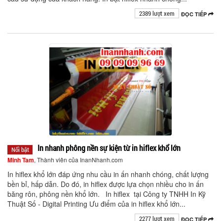
2389 lượt xem
ĐỌC TIẾP
In nhanh phông nền sự kiện từ in hiflex khổ lớn
Nổi bật
Minh Tam
, Thành viên của InanNhanh.com
In hiflex khổ lớn đáp ứng nhu cầu in ấn nhanh chóng, chất lượng
bền bỉ, hấp dẫn. Do đó, in hiflex được lựa chọn nhiều cho in ấn
băng rôn, phông nền khổ lớn. In hiflex tại Công ty TNHH In Kỹ
Thuật Số - Digital Printing Ưu điểm của in hiflex khổ lớn...
2277 lượt xem
ĐỌC TIẾP