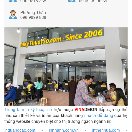
090 9215 365
09 09 09 96 69
Phương Thảo
096 9999 838
Trung tâm in kỹ thuật số
trực thuộc
VINA
DEIGN
tiếp cận cụ thể
nhu cầu thiết kế và in ấn của khách hàng
nhanh dễ dàng
qua hệ
thống website chuyên biệt cho thị trường ngách ngành in:
inquangcao.com
-
innhanh.com.vn
-
inthenhua.com
-