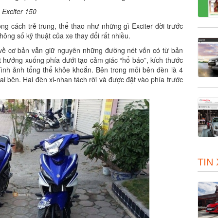
 Exciter 150
hong cách trẻ trung, thể thao như những gì Exciter đời trước
thông số kỹ thuật của xe thay đổi rất nhiều.
về cơ bản vẫn giữ nguyên những đường nét vốn có từ bản
hướng xuống phía dưới tạo cảm giác “hổ báo”, kích thước
hình ảnh tổng thể khỏe khoắn. Bên trong mỗi bên đèn là 4
i bên. Hai đèn xi-nhan tách rời và được đặt vào phía trước
TIN