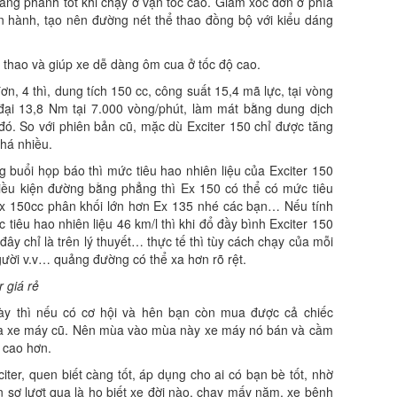
g phanh tốt khi chạy ở vận tốc cao. Giảm xóc đơn ở phía
n hành, tạo nên đường nét thể thao đồng bộ với kiểu dáng
 thao và giúp xe dễ dàng ôm cua ở tốc độ cao.
ơn, 4 thì, dung tích 150 cc, công suất 15,4 mã lực, tại vòng
ại 13,8 Nm tại 7.000 vòng/phút, làm mát bằng dung dịch
 đó. So với phiên bản cũ, mặc dù Exciter 150 chỉ được tăng
há nhiều.
buổi họp báo thì mức tiêu hao nhiên liệu của Exciter 150
điều kiện đường bằng phẳng thì Ex 150 có thể có mức tiêu
 Ex 150cc phân khối lớn hơn Ex 135 nhé các bạn… Nếu tính
ức tiêu hao nhiên liệu 46 km/l thì khi đổ đầy bình Exciter 150
y chỉ là trên lý thuyết… thực tế thì tùy cách chạy của mỗi
gười v.v… quảng đường có thể xa hơn rõ rệt.
 giá rẻ
y thì nếu có cơ hội và hên bạn còn mua được cả chiếc
mua xe máy cũ. Nên mùa vào mùa này xe máy nó bán và cầm
 cao hơn.
er, quen biết càng tốt, áp dụng cho ai có bạn bè tốt, nhờ
n sơ lượt qua là họ biết xe đời nào, chạy mấy năm, xe bệnh