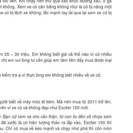
a tốc liền. Khi chạy nên thử qua các khúc đường xấu, ổ gà
ốt không. Xem xe có cân bằng không như là có bị nặng một
 xe có bị lệch xe không, lắc mạnh tay lái qua lại xem xe có bị
 25 – 30 triệu. Em không biết giá cả thế nào vì có nhiều
nh chị em vui lòng tư vấn giúp em tầm tiền đấy mua được loại
kiểm tra ạ vì thực lòng em không biết nhiều về xe cộ.
gười biết về máy móc đi kèm. Mà nên mua từ 2011 trở lên,
ên vì xe cũ và không đẹp như Exciter 150 mới.
y. Bạn cứ xem xe cho cẩn thận, từ con ốc đến vỏ nhựa xem
đã xước là có hiện tượng tháo ra lắp vào. Exciter 150 thì
u. Chỉ có mua về kéo mạnh và chạy như phá thì côn mòn