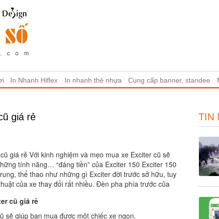
ơi
In Nhanh Hiflex
In nhanh thẻ nhựa
Cung cấp banner, standee
ũ giá rẻ
TIN
cũ giá rẻ Với kinh nghiệm và mẹo mua xe Exciter cũ sẽ
ững tính năng… “đáng tiền” của Exciter 150 Exciter 150
 trung, thể thao như những gì Exciter đời trước sở hữu, tuy
thuật của xe thay đổi rất nhiều. Đèn pha phía trước của
er cũ giá rẻ
cũ sẽ giúp bạn mua được một chiếc xe ngon.