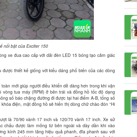
kế nổi bật của Exciter 150
ng xe đua cao cấp với dải đèn LED 15 bóng tạo cảm giác
được thiết kế giống với kiểu dáng phổ biến của các dòng
 toàn mới giúp người điều khiển dễ dàng hơn trong khi vận
ồ vòng tua máy (RPM) ở bên trái và đồng hồ tốc độ dạng
thông số báo chặng đường đi được tại hai điểm A-B, tổng số
ìa khóa điện, mặt đồng hồ sẽ hiển thị dòng chữ chào đón “Hi
 lượt là 70/90 vành 17 inch và 120/70 vành 17 inch. Xe sử
c chấu được làm mỏng từ bên ngoài và dày dần khi vào
ường kính 245 mm tăng hiệu quả phanh, đĩa phanh sau với