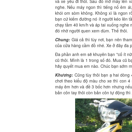
và xe yếu đi thôi. Sau đó mở máy lên v
nghe. Nếu máy ngon thì tiếng nổ êm ái,
khói om sòm không. Không xì là ngon rồi
bạn cứ kiếm đường nó ít người kéo lên 
chạy tầm 40 km/h và áp tai xuống nghe 
đó nhờ người quen xem dùm. Thế thôi.
Chung:
Giá cả thì tùy nơi, bạn nên tha
của cửa hàng cầm đồ nhé. Xe ở đây đa p
Đa phần anh em sẽ khuyên bạn "cố ít nữ
cũ thôi. Mình là 1 trong số đó. Mua cũ 
hãy quyết mua em nào. Chúc bạn sớm mu
Khương:
Cũng tùy thôi bạn ạ hai dòng
chơi theo kiểu độ màu cho xe thì con 4
máy êm hơn và đề 3 bốc hơn nhưng nếu k
bản côn tay thôi còn bản côn tự động th