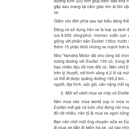
đường kính 203 mm giúp đảm bảo khả năn
gắp sau mang lại cảm giác êm ái khi vậ
xe.
Giảm xóc đơn phía sau tạo kiểu dáng thể
Động cơ sử dụng trên xe là loại xy-lanh đ
tua 8.500 vòng/phút, momen xoắn cực đ
giống với phiên bản Exciter 135cc trước
thêm 15 phân khối nhưng xe mạnh hơn k
Như Yamaha Motor đã cho công bố trong 
tương đương với Exciter 135 cũ, trong 
hao nhiên liệu tốt hơn đời cũ. Nên nhớ
trên lý thuyết, với bình xăng 4,2 lít và m
có thể đi được quãng đường 193,2 km… đâ
người, địa hình, sức gió, cân nặng mỗi n
Một số cách mua xe máy cũ Exciter
Nên mua vào mùa world cup vì mùa nà
Exciter mới giá cũ luôn chứ đừng nói 
đồ rất nhiều, nên tỷ lệ mua xe ngon cũng
Bạn nên nhờ một ông chuyên sửa xe Excit
đi mua xe dẫn đi kiểm tra xe, cứ vào nhì