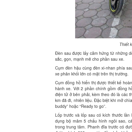
Thiết 
Đèn sau được lấy cảm hứng từ những dò
sắc, gọn, mạnh mẽ cho phần sau xe.
Cụm đèn hậu cùng đèn xi-nhan phía sau 
xe phân khối lớn có mặt trên thị trường.
Cụm đồng hồ hiển thị được thiết kế hoàn
hành xe. Với 2 phần chính gồm đồng h
điện tử ở bên phải, kèm theo đó là các 
km đã đi, nhiên liệu. Đặc biệt khi mở ch
buddy” hoặc “Ready to go”.
Lốp trước và lốp sau có kích thước lần
dụng bộ mâm 5 chấu hình ngôi sao, cá
trong trung tâm. Phanh đĩa trước có đ