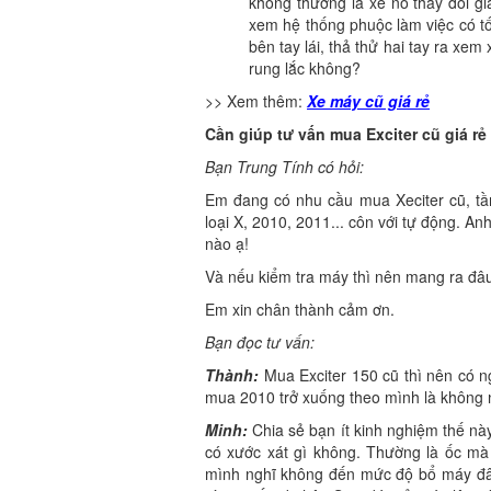
không thường là xe nó thay đổi gi
xem hệ thống phuộc làm việc có t
bên tay lái, thả thử hai tay ra xem
rung lắc không?
>> Xem thêm:
Xe máy cũ giá rẻ
Cần giúp tư vấn mua Exciter cũ giá rẻ
Bạn Trung Tính có hỏi:
Em đang có nhu cầu mua Xeciter cũ, tầm
loại X, 2010, 2011... côn với tự động. A
nào ạ!
Và nếu kiểm tra máy thì nên mang ra đâu 
Em xin chân thành cảm ơn.
Bạn đọc tư vấn:
Thành:
Mua Exciter 150 cũ thì nên có n
mua 2010 trở xuống theo mình là không n
Minh:
Chia sẻ bạn ít kinh nghiệm thế nà
có xước xát gì không. Thường là ốc mà 
mình nghĩ không đến mức độ bổ máy đâ