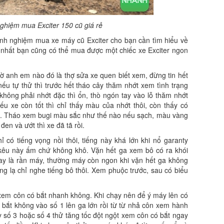
nghiệm mua Exciter 150 cũ giá rẻ
kinh nghiệm mua xe máy cũ Exciter cho bạn cần tìm hiểu về
ít nhất bạn cũng có thể mua được một chiếc xe Exciter ngon
ờ anh em nào đó là thợ sửa xe quen biết xem, đừng tin hết
ếu tự thử thì trước hết tháo cây thăm nhớt xem tình trạng
không phải nhớt đặc thì ổn, thò ngón tay vào lỗ thăm nhớt
ếu xe còn tốt thì chỉ thấy màu của nhớt thôi, còn thấy có
rồi. Tháo xem bugi màu sắc như thế nào nếu sạch, màu vàng
en và ướt thì xe đã tã rồi.
có tiếng vọng nồi thôi, tiếng này khá lớn khi nổ garanty
 kêu này ấm chứ không khô. Vặn hết ga xem bô có ra khói
ay là rần máy, thường máy còn ngon khi vặn hết ga không
ng lạ chỉ nghe tiếng bô thôi. Xem phuộc trước, sau có biểu
 xem côn có bắt nhanh không. Khi chạy nên để ý máy lên có
bắt không vào số 1 lên ga lớn rồi từ từ nhả côn xem hành
ạy số 3 hoặc số 4 thử tăng tốc đột ngột xem côn có bắt ngay