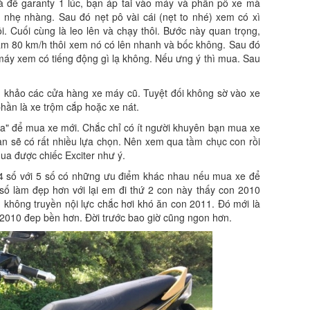
à để garanty 1 lúc, bạn áp tai vào máy và phần pô xe mà
 nhẹ nhàng. Sau đó nẹt pô vài cái (nẹt to nhé) xem có xì
. Cuối cùng là leo lên và chạy thôi. Bước này quan trọng,
tầm 80 km/h thôi xem nó có lên nhanh và bốc không. Sau đó
máy xem có tiếng động gì lạ không. Nếu ưng ý thì mua. Sau
m khảo các cửa hàng xe máy cũ. Tuyệt đối không sờ vào xe
hần là xe trộm cắp hoặc xe nát.
a" để mua xe mới. Chắc chỉ có ít người khuyên bạn mua xe
bạn sẽ có rất nhiều lựa chọn. Nên xem qua tầm chục con rồi
a được chiếc Exciter như ý.
 4 số với 5 số có những ưu điểm khác nhau nếu mua xe để
 số làm đẹp hơn với lại em đi thứ 2 con này thấy con 2010
hông truyền nội lực chắc hơi khó ăn con 2011. Đó mới là
ì 2010 đep bền hơn. Đời trước bao giờ cũng ngon hơn.