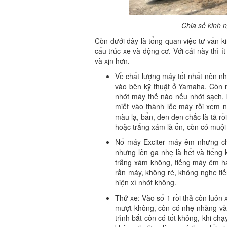
Chia sẻ kinh 
Còn dưới đây là tổng quan việc tư vấn 
cấu trúc xe và động cơ. Với cái này thì 
và xịn hơn.
Về chất lượng máy tốt nhất nên nh
vào bên kỹ thuật ở Yamaha. Còn n
nhớt máy thế nào nếu nhớt sạch, 
miết vào thành lốc máy rồi xem n
màu lạ, bẩn, đen đen chắc là tã 
hoặc trắng xám là ổn, còn có muội đ
Nổ máy Exciter máy êm nhưng chỉ 
nhưng lên ga nhẹ là hết và tiếng
trắng xám không, tiếng máy êm h
rần máy, không ré, không nghe tiế
hiện xì nhớt không.
Thử xe: Vào số 1 rồi thả côn luôn
mượt không, côn có nhẹ nhàng và 
trình bắt côn có tốt không, khi ch